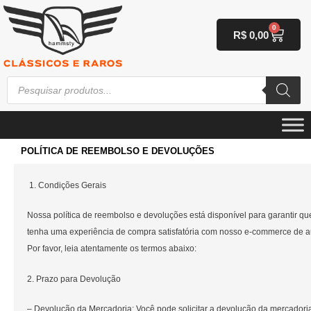
Ir
para
0
Carri
R$
0,00
o
conteúdo
Pesquisar
produtos
POLÍTICA DE REEMBOLSO E DEVOLUÇÕES
1. Condições Gerais
Nossa política de reembolso e devoluções está disponível para garantir qu
tenha uma experiência de compra satisfatória com nosso e-commerce de a
Por favor, leia atentamente os termos abaixo:
2. Prazo para Devolução
– Devolução da Mercadoria: Você pode solicitar a devolução da mercadori