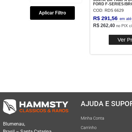
FORD F-SERIES/BRO
COD: RDS 6629
Aplicar Filtro
R$
291,56
R$
262,40
no PIX c
Ver P
AJUDA E SUPO
Minha Conta
Blumenau,
Carrinho
Brasil – Santa Catarina