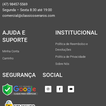
(47) 98457-5569
Segunda – Sexta 8:30 até 19:00
comercial@classicoseraros.com
AJUDA E
INSTITUCIONAL
SUPORTE
Política de Reembolso e
Devoluções
Minha Conta
Politica de Privacidade
Carrinho
Sobre Nós
SEGURANÇA
SOCIAL
I
F
Y
n
a
o
s
c
u
t
e
t
a
b
u
g
o
b
r
o
e