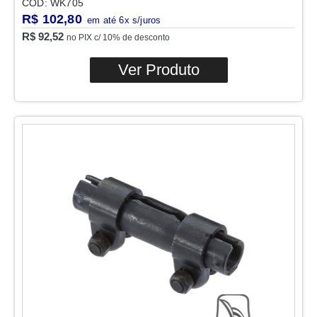
COD: WK705
R$
102,80
R$
92,52
no PIX c/ 10% de desconto
Ver Produto