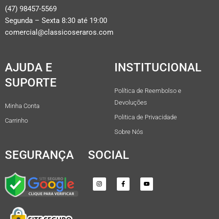
(47) 98457-5569
Segunda – Sexta 8:30 até 19:00
comercial@classicoseraros.com
AJUDA E
INSTITUCIONAL
SUPORTE
Política de Reembolso e
Devoluções
Minha Conta
Politica de Privacidade
Carrinho
Sobre Nós
SEGURANÇA
SOCIAL
I
F
Y
n
a
o
s
c
u
t
e
t
a
b
u
g
o
b
r
o
e