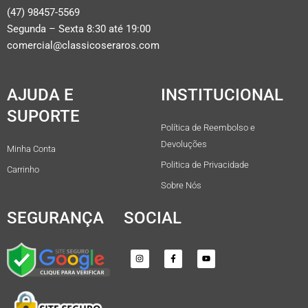
(47) 98457-5569
Segunda – Sexta 8:30 até 19:00
comercial@classicoseraros.com
AJUDA E
INSTITUCIONAL
SUPORTE
Política de Reembolso e
Devoluções
Minha Conta
Politica de Privacidade
Carrinho
Sobre Nós
SEGURANÇA
SOCIAL
I
F
Y
n
a
o
s
c
u
t
e
t
a
b
u
g
o
b
r
o
e